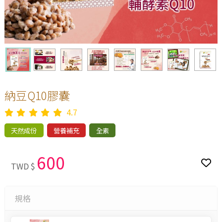
納豆Q10膠囊
4.7
天然成份
營養補充
全素
600
TWD $
規格