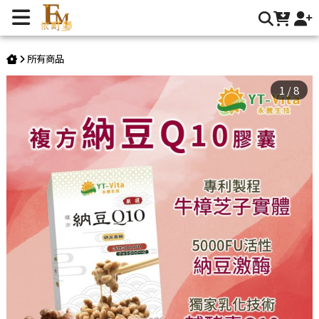
納豆Q10膠囊 | 依町麥 食品嚴選
所有商品
1
/
8