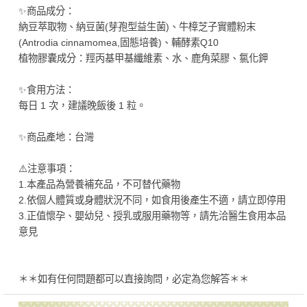
✨商品成分：
納豆萃取物、納豆菌(芽孢型益生菌)、牛樟芝子實體粉末
(Antrodia cinnamomea,固態培養)、輔酵素Q10
植物膠囊成分：羥丙基甲基纖維素、水、鹿角菜膠、氯化鉀
✨食用方法：
每日 1 次，建議晚飯後 1 粒。
✨商品產地：台灣
⚠️注意事項：
1.本產品為營養補充品，不可替代藥物
2.依個人體質或身體狀況不同，如食用後產生不適，請立即停用
3.正值懷孕、嬰幼兒、授乳或服用藥物等，請先洽醫生食用本品
意見
＊＊如有任何問題都可以直接詢問，必定為您解答＊＊